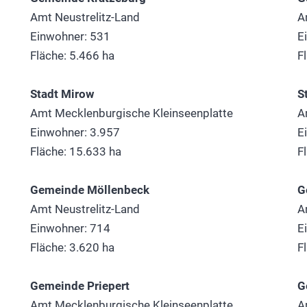
Amt Neustrelitz-Land
A
Einwohner: 531
E
Fläche: 5.466 ha
F
Stadt Mirow
S
Amt Mecklenburgische Kleinseenplatte
A
Einwohner: 3.957
E
Fläche: 15.633 ha
F
Gemeinde Möllenbeck
G
Amt Neustrelitz-Land
A
Einwohner: 714
E
Fläche: 3.620 ha
F
Gemeinde Priepert
G
Amt Mecklenburgische Kleinseenplatte
A