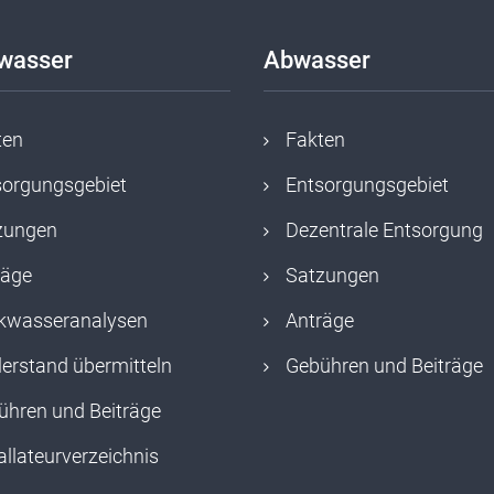
kwasser
Abwasser
ten
Fakten
sorgungsgebiet
Entsorgungsgebiet
zungen
Dezentrale Entsorgung
räge
Satzungen
nkwasseranalysen
Anträge
erstand übermitteln
Gebühren und Beiträge
ühren und Beiträge
allateurverzeichnis