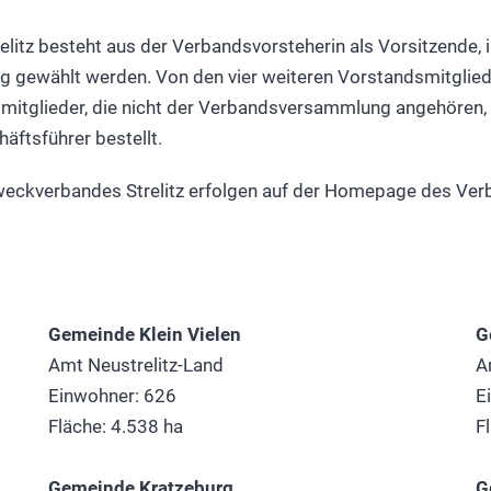
tz besteht aus der Verbandsvorsteherin als Vorsitzende, ihr
g gewählt werden. Von den vier weiteren Vorstandsmitgli
itglieder, die nicht der Verbandsversammlung angehören
ftsführer bestellt.
eckverbandes Strelitz erfolgen auf der Homepage des Ver
Gemeinde Klein Vielen
G
Amt Neustrelitz-Land
A
Einwohner: 626
E
Fläche: 4.538 ha
F
Gemeinde Kratzeburg
G