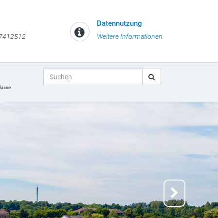
Datennutzung
 7412512
Weitere Informationen
lüsse
Next