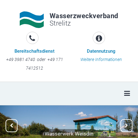
Wasserzweckverband
Strelitz
Bereitschaftsdienst
Datennutzung
+49 3981 4740 oder +49 171
Weitere Informationen
7412512
Togg
Previous
Next
Wasserwerk Weisdin